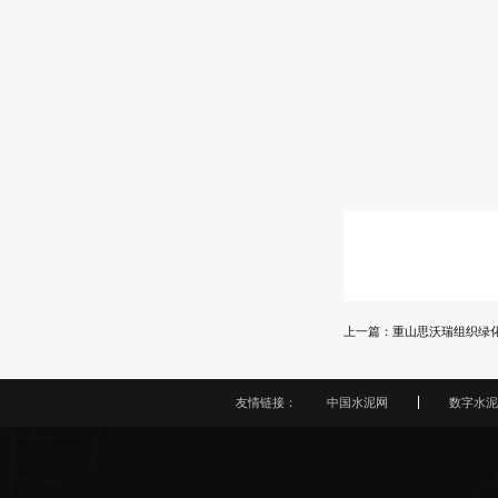
上一篇：重山思沃瑞组织绿
友情链接：
中国水泥网
数字水泥