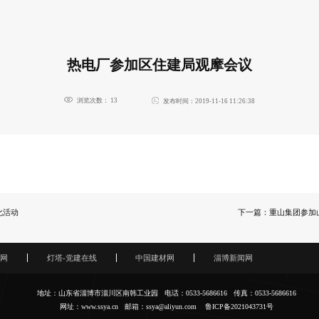
热电厂参加区住建局观摩会议
浏览次数：
13
发布时间：2019-11-16 11:26:38
化活动
下一篇：重山集团参加
网
灯塔-党建在线
中国建材网
淄博新闻网
地址：山东省淄博市淄川区南韩工业园 电话：0533-5686616 传真：0533-5686616
网址：www.ssya.cn 邮箱：ssya@aliyun.com
鲁ICP备2021043731号