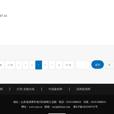
07-14
2条
上一页
1
3
4
5
6
7
16
下一页
网
灯塔-党建在线
中国建材网
淄博新闻网
地址：山东省淄博市淄川区南韩工业园 电话：0533-5686616 传真：0533-5686616
网址：www.ssya.cn 邮箱：ssya@aliyun.com
鲁ICP备2021043731号