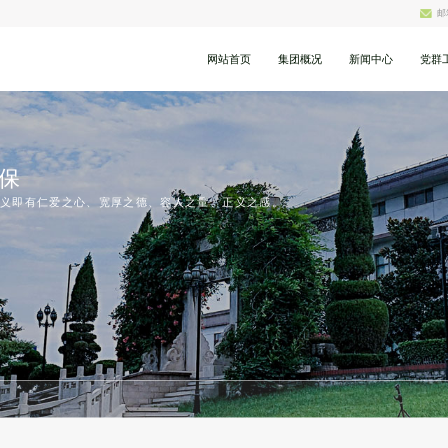
邮
网站首页
集团概况
新闻中心
党群
保
义即有仁爱之心、宽厚之德、容人之量、正义之感。