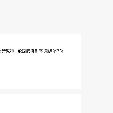
淄博鲁中水泥有限公司 2500t/d新型干法水泥熟料生产线协同处置城市污泥和一般固废项目 环境影响评价公众参与第一次公示