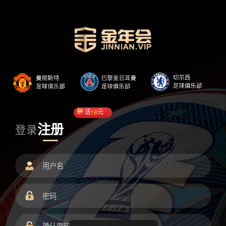
送
18
元
注册
登录